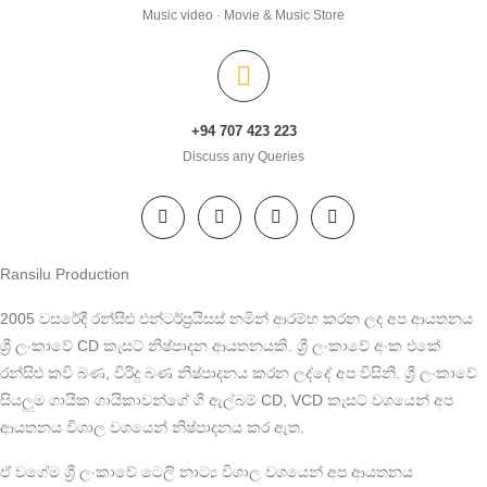
Music video · Movie & Music Store
+94 707 423 223
Discuss any Queries
Ransilu Production
2005 වසරේදී රන්සිළු එන්ටර්ප්‍රයිසස් නමින් ආරම්භ කරන ලද අප ආයතනය
ශ්‍රී ලංකාවේ CD කැසට් නිෂ්පාදන ආයතනයකි. ශ්‍රී ලංකාවේ අංක එකේ
රන්සිළු කවි බණ, විරිදු බණ නිෂ්පාදනය කරන ලද්දේ අප විසිනි. ශ්‍රී ලංකාවේ
සියලුම ගායික ගායිකාවන්ගේ ගී ඇල්බම් CD, VCD කැසට් වශයෙන් අප
ආයතනය විශාල වශයෙන් නිෂ්පාදනය කර ඇත.
ඒ වගේම ශ්‍රී ලංකාවේ ටෙලි නාට්‍ය විශාල වශයෙන් අප ආයතනය