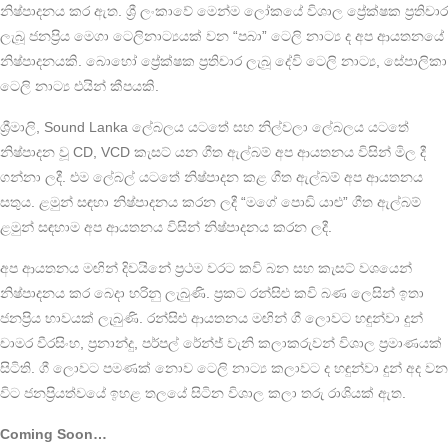
නිෂ්පාදනය කර ඇත. ශ්‍රී ලංකාවේ මෙන්ම ලෝකයේ විශාල ප්‍රේක්ෂක ප්‍රතිචාර
ලැබූ ජනප්‍රිය මෙගා ටෙලිනාට්‍යයක් වන “පබා” ටෙලි නාට්‍ය ද අප ආයතනයේ
නිෂ්පාදනයකි. බොහෝ ප්‍රේක්ෂක ප්‍රතිචාර ලැබූ දේවි ටෙලි නාට්‍ය, සේපාලිකා
ටෙලි නාට්‍ය එයින් කීපයකි.
ශ්‍රීමාලි, Sound Lanka ලේබලය යටතේ සහ නිල්වලා ලේබලය යටතේ
නිෂ්පාදන වූ CD, VCD කැසට් යන ගීත ඇල්බම් අප ආයතනය විසින් මිල දී
ගන්නා ලදී. එම ලේබල් යටතේ නිෂ්පාදන කළ ගීත ඇල්බම් අප ආයතනය
සතුය. ළමුන් සඳහා නිෂ්පාදනය කරන ලදී “මගේ පොඩි යාළු” ගීත ඇල්බම්
ළමුන් සඳහාම අප ආයතනය විසින් නිෂ්පාදනය කරන ලදී.
අප ආයතනය මඟින් දිවයිනේ ප්‍රථම වරට කවි බන සහ කැසට් වශයෙන්
නිෂ්පාදනය කර බෙදා හරිනු ලැබුණි. ප්‍රකට රන්සිළු කවි බණ ලෙසින් ඉතා
ජනප්‍රිය භාවයක් ලැබුණි. රන්සිළු ආයතනය මඟින් ගී ලොවට හඳුන්වා දුන්
චාමර වීරසිංහ, ප්‍රනාන්දු, පර්පල් රේන්ජ් වැනි කලාකරුවන් විශාල ප්‍රමාණයක්
සිටිති. ගී ලොවට පමණක් නොව ටෙලි නාට්‍ය කලාවට ද හඳුන්වා දුන් අද වන
විට ජනප්‍රියත්වයේ ඉහළ තලයේ සිටින විශාල කලා තරු රාශියක් ඇත.
Coming Soon…